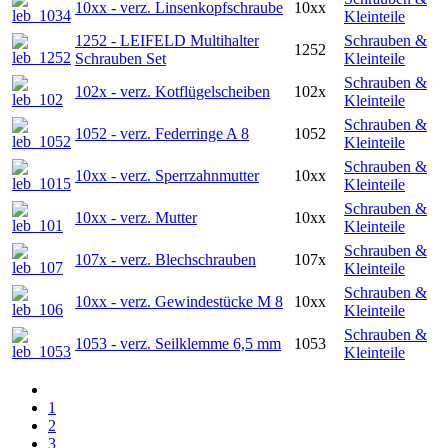
10xx - verz. Linsenkopfschraube
10xx
Kleinteile
1252 - LEIFELD Multihalter
Schrauben &
1252
Schrauben Set
Kleinteile
Schrauben &
102x - verz. Kotflügelscheiben
102x
Kleinteile
Schrauben &
1052 - verz. Federringe A 8
1052
Kleinteile
Schrauben &
10xx - verz. Sperrzahnmutter
10xx
Kleinteile
Schrauben &
10xx - verz. Mutter
10xx
Kleinteile
Schrauben &
107x - verz. Blechschrauben
107x
Kleinteile
Schrauben &
10xx - verz. Gewindestücke M 8
10xx
Kleinteile
Schrauben &
1053 - verz. Seilklemme 6,5 mm
1053
Kleinteile
1
2
3