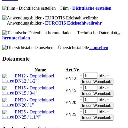
Film
- Dichtfläche erstellen
Anwendungsbilder
- EUROTIS Edelstahlwellrohr
Technische Datenblatt
-
herunterladen
Übersichtstabelle
- ansehen
Dokumente
Name
Art.Nr.
−
Stk.
+
EN12 - Doppelnippel
EN12
DN12 / 1/2"
In den Warenkorb
−
Stk.
+
EN15 - Doppelnippel
EN15
DN15 / 3/4"
In den Warenkorb
−
Stk.
+
EN20 - Doppelnippel
EN20
DN20 / 1"
In den Warenkorb
−
Stk.
+
EN25 - Doppelnippel
EN25
DN25 / 1.1/4"
In den Warenkorb